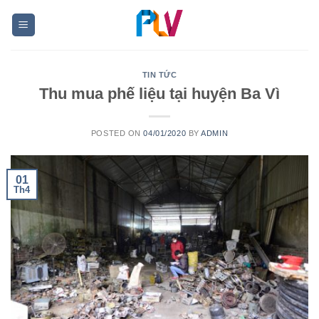
Skip
to
content
TIN TỨC
Thu mua phế liệu tại huyện Ba Vì
POSTED ON
04/01/2020
BY
ADMIN
01
Th4