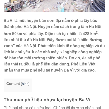
Ba Vì là một huyện bán sơn địa nằm ở phía tây bắc
thành phố Hà Nội. Huyện nằm cách trung tâm Hà Nội
2
hơn 50km về phía tây. Diện tích tự nhiên là 428 km
,
lớn nhất thủ đô Hà Nội. Đây được coi là “thiên đường
xanh” của Hà Nội. Phát triển kinh tế nông nghiệp và du
lịch là chủ yếu. Ít các nhà máy, xí nghiệp công nghiệp
để bảo tồn môi trường thiên nhiên. Do đó, đa số phế
liệu thải ra đều là phế liệu dân dụng. Phế Liệu Việt
nhận thu mua phế liệu tại huyện Ba Vì với giá cao.
Content
[
hide
]
Thu mua phế liệu nhựa tại huyện Ba Vì
Phế loại nhựa có nhiều loại. Chúng tôi thường phân loại