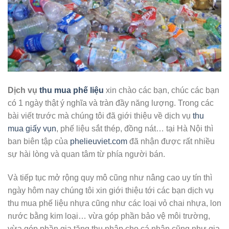
Dịch vụ
thu mua phế liệu
xin chào các bạn, chúc các bạn
có 1 ngày thật ý nghĩa và tràn đầy năng lượng. Trong các
bài viết trước mà chúng tôi đã giới thiệu về dịch vụ
thu
mua giấy vụn
, phế liệu sắt thép, đồng nát… tại Hà Nội thì
ban biên tập của
phelieuviet.com
đã nhận được rất nhiều
sự hài lòng và quan tâm từ phía người bán.
Và tiếp tục mở rộng quy mô cũng như nâng cao uy tín thì
ngày hôm nay chúng tôi xin giới thiệu tới các bạn dịch vụ
thu mua phế liệu nhựa cũng như các loại vỏ chai nhựa, lon
nước bằng kim loại… vừa góp phần bảo vệ môi trường,
vừa góp phần gia tăng thu nhập cho cá nhân cũng như gia