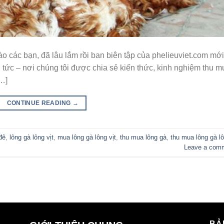
ào các bạn, đã lâu lắm rồi ban biên tập của phelieuviet.com mới
 tức – nơi chúng tôi được chia sẻ kiến thức, kinh nghiệm thu m
[…]
CONTINUE READING
→
đê
,
lông gà lông vịt
,
mua lông gà lông vịt
,
thu mua lông gà
,
thu mua lông gà l
Leave a com
BẢ