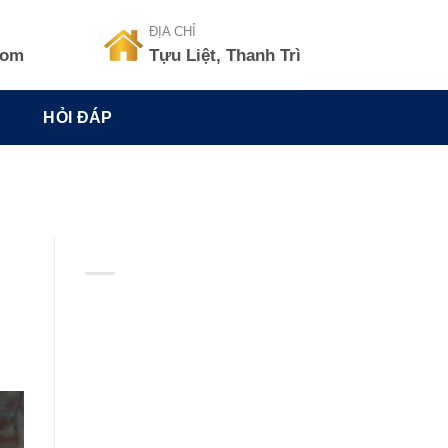
ĐỊA CHỈ
com
Tựu Liệt, Thanh Trì
C
HỎI ĐÁP
BẢN ĐỒ