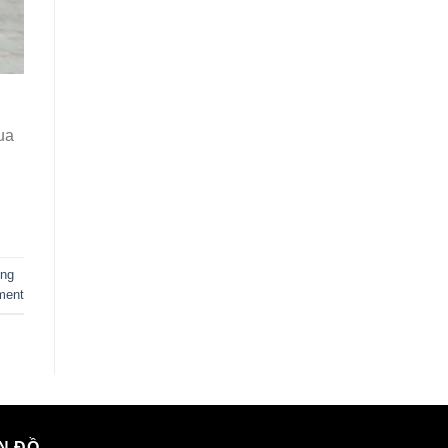
ua
ông
ment
N ĐỒ