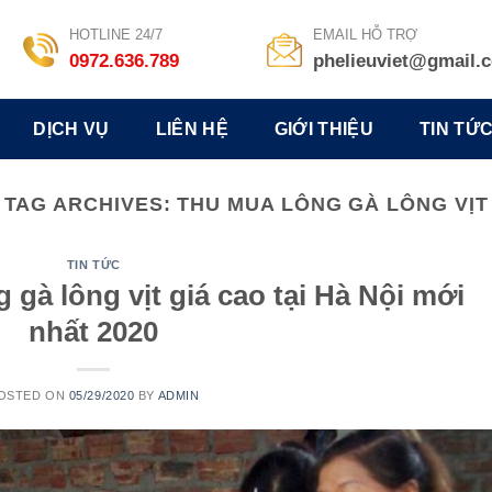
HOTLINE 24/7
EMAIL HỖ TRỢ
0972.636.789
phelieuviet@gmail.
DỊCH VỤ
LIÊN HỆ
GIỚI THIỆU
TIN TỨ
TAG ARCHIVES:
THU MUA LÔNG GÀ LÔNG VỊT
TIN TỨC
 gà lông vịt giá cao tại Hà Nội mới
nhất 2020
OSTED ON
05/29/2020
BY
ADMIN