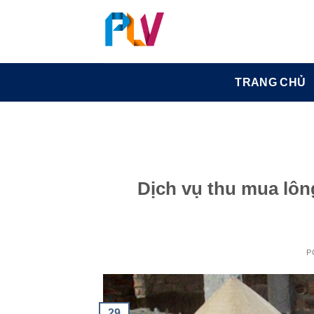
Skip
to
content
TRANG CHỦ
Dịch vụ thu mua lông
P
29