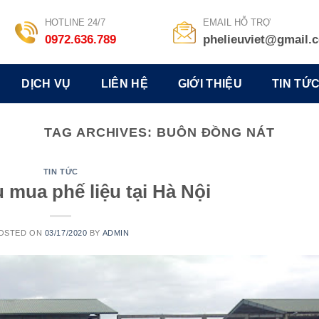
HOTLINE 24/7
EMAIL HỖ TRỢ
0972.636.789
phelieuviet@gmail.
DỊCH VỤ
LIÊN HỆ
GIỚI THIỆU
TIN TỨ
TAG ARCHIVES:
BUÔN ĐỒNG NÁT
TIN TỨC
u mua phế liệu tại Hà Nội
OSTED ON
03/17/2020
BY
ADMIN