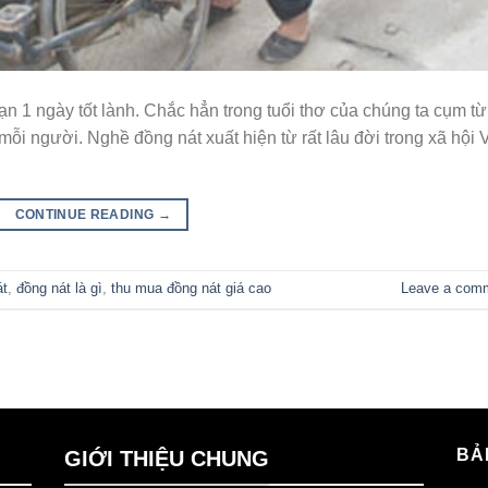
ạn 1 ngày tốt lành. Chắc hẳn trong tuổi thơ của chúng ta cụm từ
ỗi người. Nghề đồng nát xuất hiện từ rất lâu đời trong xã hội V
CONTINUE READING
→
át
,
đồng nát là gì
,
thu mua đồng nát giá cao
Leave a com
BẢ
GIỚI THIỆU CHUNG