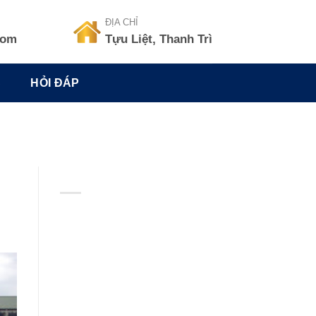
ĐỊA CHỈ
com
Tựu Liệt, Thanh Trì
C
HỎI ĐÁP
BẢN ĐỒ