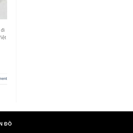
 đi
iệt
ment
N ĐỒ