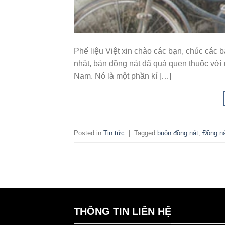
Phế liệu Việt xin chào các bạn, chúc các b
nhặt, bán đồng nát đã quá quen thuộc với m
Nam. Nó là một phần kí […]
Posted in
Tin tức
|
Tagged
buôn đồng nát
,
Đồng n
THÔNG TIN LIÊN HỆ