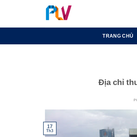
Skip
to
content
TRANG CHỦ
Địa chỉ th
P
17
Th3