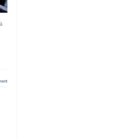
và
ment