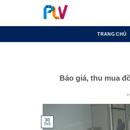
Skip
to
content
TRANG CHỦ
Báo giá, thu mua đồ
P
30
Th5