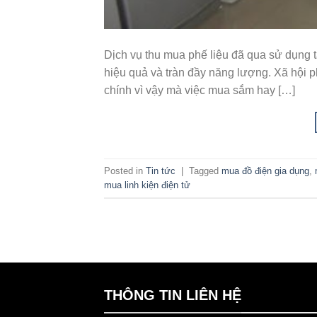
Dịch vụ thu mua phế liệu đã qua sử dụng t
hiệu quả và tràn đầy năng lượng. Xã hội p
chính vì vậy mà việc mua sắm hay […]
Posted in
Tin tức
|
Tagged
mua đồ điện gia dụng
,
mua linh kiện điện tử
THÔNG TIN LIÊN HỆ