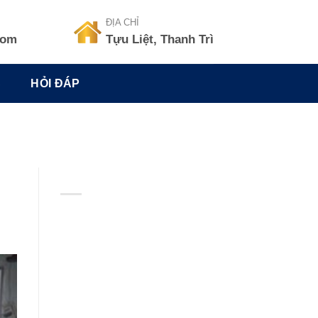
ĐỊA CHỈ
com
Tựu Liệt, Thanh Trì
C
HỎI ĐÁP
BẢN ĐỒ