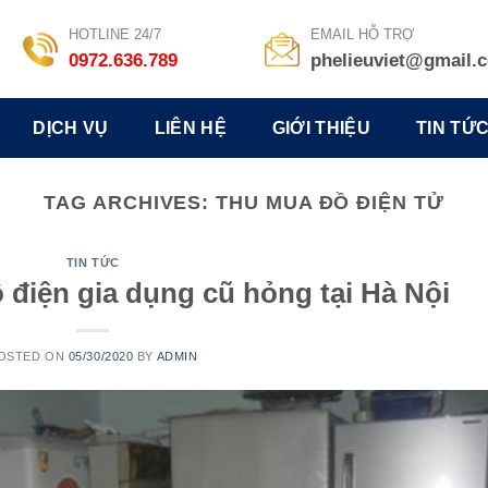
HOTLINE 24/7
EMAIL HỖ TRỢ
0972.636.789
phelieuviet@gmail.
DỊCH VỤ
LIÊN HỆ
GIỚI THIỆU
TIN TỨ
TAG ARCHIVES:
THU MUA ĐỒ ĐIỆN TỬ
TIN TỨC
 điện gia dụng cũ hỏng tại Hà Nội
OSTED ON
05/30/2020
BY
ADMIN