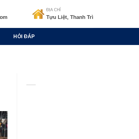
ĐỊA CHỈ
com
Tựu Liệt, Thanh Trì
C
HỎI ĐÁP
BẢN ĐỒ