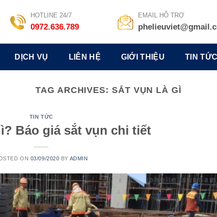
HOTLINE 24/7
EMAIL HỖ TRỢ
0972.636.789
phelieuviet@gmail.
DỊCH VỤ
LIÊN HỆ
GIỚI THIỆU
TIN TỨ
TAG ARCHIVES:
SẮT VỤN LÀ GÌ
TIN TỨC
ì? Báo giá sắt vụn chi tiết
OSTED ON
03/09/2020
BY
ADMIN