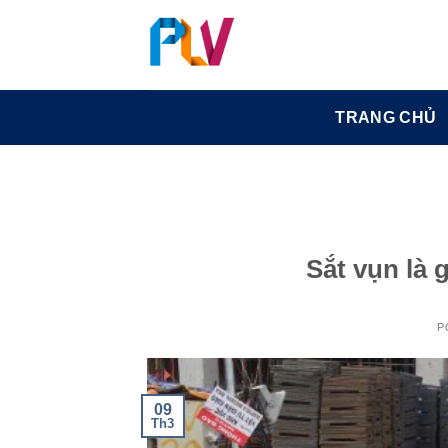
Skip
to
content
TRANG CHỦ
Sắt vụn là g
P
09
Th3