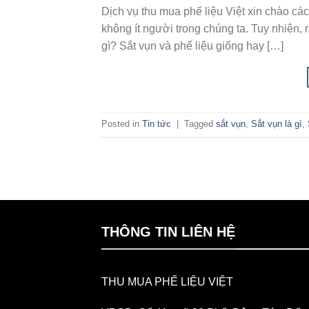
Dịch vụ thu mua phế liệu Việt xin chào các 
không ít người trong chúng ta. Tuy nhiên, 
gì? Sắt vụn và phế liệu giống hay […]
Posted in
Tin tức
|
Tagged
sắt vụn
,
Sắt vụn là gì
,
THÔNG TIN LIÊN HỆ
THU MUA PHẾ LIỆU VIỆT