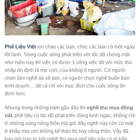
Phế Liệu Việt
xin chào các bạn, chúc các bạn có một ngày
tốt lành. Trong cuộc sống phát triển với tốc độ chóng mặt
như hiện nay thì việc có được 1 công việc tốt với mức thu
nhập ổn định là mơ ước của không ít người. Có người
chọn làm nghề tài xế taxi, có người chọn nghề buôn bán
kinh doanh… tất cả chỉ với mục đích cho cuộc sống ổn
định hơn.
Nhưng trong những năm gần đây thì
nghề thu mua đồng
nát
, phế liệu có tốc độ phát triển đáng kinh ngạc, không chỉ
ở những vùng nông thôn mà giờ đây nghề này còn có mặt
ở khắp mọi nơi không kể thàn thị hay nông thôn. Vậy đã
bao giờ bạn tự hỏi nghề
thu mua phế liệu
này có gì hấp